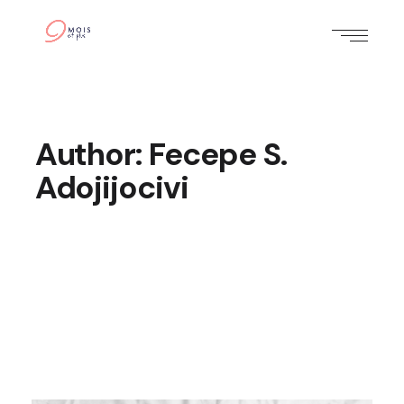
Author: Fecepe S.
Adojijocivi