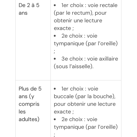
De 2 à 5
1er choix : voie rectale
ans
(par le rectum), pour
obtenir une lecture
exacte ;
2e choix : voie
tympanique (par l’oreille)
;
3e choix : voie axillaire
(sous l’aisselle).
Plus de 5
1er choix : voie
ans (y
buccale (par la bouche),
compris
pour obtenir une lecture
les
exacte ;
adultes)
2e choix : voie
tympanique (par l’oreille)
;