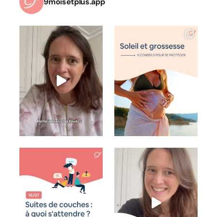
9moisetplus.app