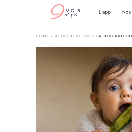
L’app
Nos 
Télécon
Chat
Ateliers
T
HOME
ALIMENTATION
LA DIVERSIFIC
Tarifs
A
T