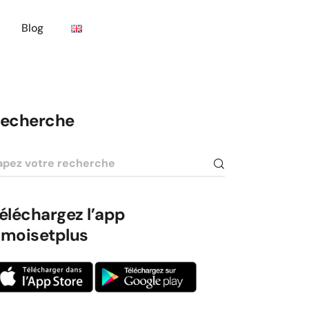
Blog
ntact
q
echerche
éléchargez l’app
moisetplus