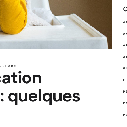
C
A
A
A
A
ULTURE
cation
G
G
 : quelques
P
P
P