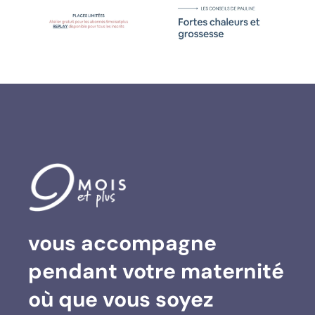
vous accompagne
Suivez sur Instagram
Charger plus…
pendant votre maternité
où que vous soyez