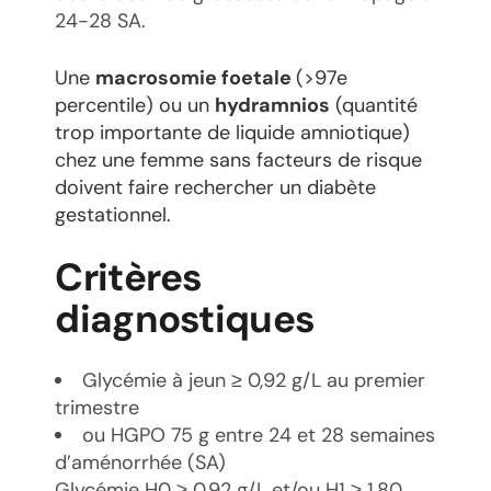
24-28 SA.
Une
macrosomie foetale
(>97e
percentile) ou un
hydramnios
(quantité
trop importante de liquide amniotique)
chez une femme sans facteurs de risque
doivent faire rechercher un diabète
gestationnel.
Critères
diagnostiques
Glycémie à jeun ≥ 0,92 g/L au premier
trimestre
ou HGPO 75 g entre 24 et 28 semaines
d’aménorrhée (SA)
Glycémie H0 ≥ 0,92 g/L et/ou H1 ≥ 1,80