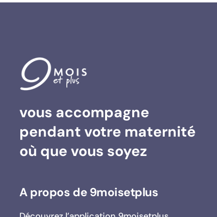
vous accompagne
Suivez sur Instagram
Charger plus…
pendant votre maternité
où que vous soyez
A propos de 9moisetplus
Découvrez l’application 9moisetplus